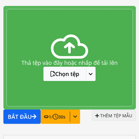
Thả tệp vào đây hoặc nhấp để tải lên
Chọn tệp
THÊM TỆP MẪU
BẮT ĐẦU
1
/
30
s