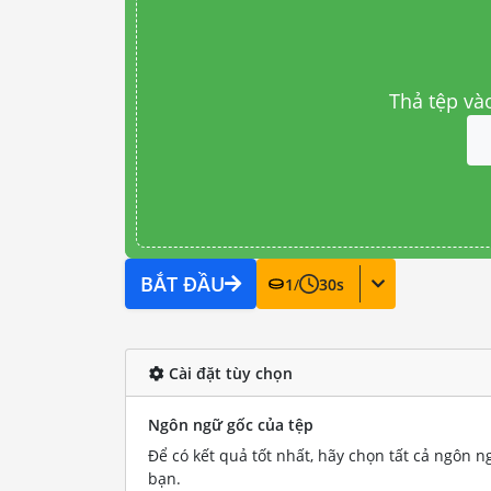
Thả tệp và
BẮT ĐẦU
1
/
30
s
Cài đặt tùy chọn
Ngôn ngữ gốc của tệp
Để có kết quả tốt nhất, hãy chọn tất cả ngôn n
bạn.