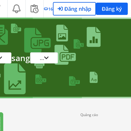
Đăng nhập
Đăng ký
16
sang
...
Quảng cáo