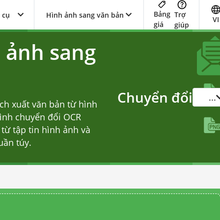
Bảng
Trợ
 cụ
Hình ảnh sang văn bản
VI
giá
giúp
 ảnh sang
Chuyển đổi
...
ích xuất văn bản từ hình
rình chuyển đổi OCR
từ tập tin hình ảnh và
uần túy.