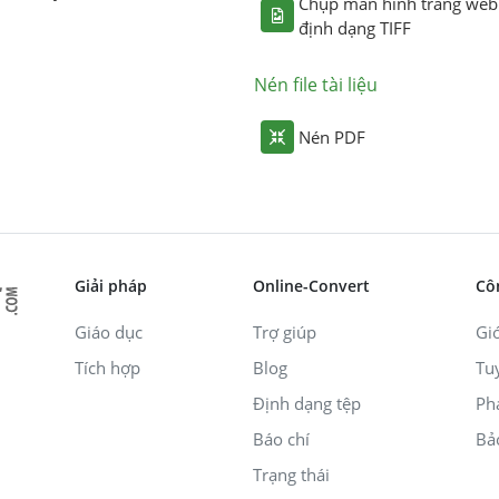
Chụp màn hình trang web
định dạng TIFF
Nén file tài liệu
Nén PDF
Giải pháp
Online-Convert
Cô
Giáo dục
Trợ giúp
Giớ
Tích hợp
Blog
Tu
Định dạng tệp
Ph
Báo chí
Bả
Trạng thái