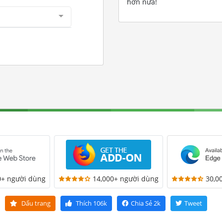
hơn nữa!
0+ người dùng
14,000+ người dùng
30,0
Dấu trang
Thích
106k
Chia Sẻ
2k
Tweet