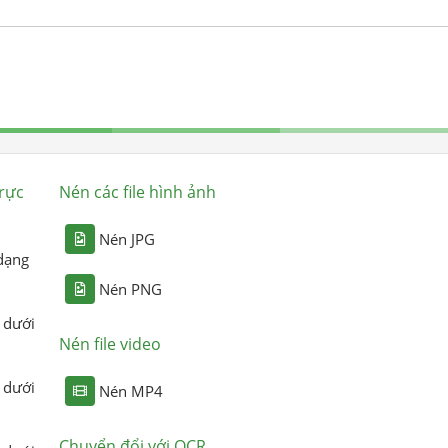
rực
Nén các file hình ảnh
Nén JPG
dạng
Nén PNG
 dưới
Nén file video
 dưới
Nén MP4
Chuyển đổi với OCR