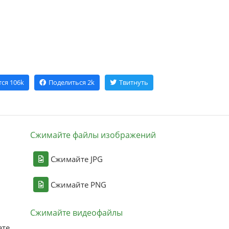
тся
106k
Поделиться
2k
Твитнуть
Сжимайте файлы изображений
Сжимайте JPG
Сжимайте PNG
Сжимайте видеофайлы
ате