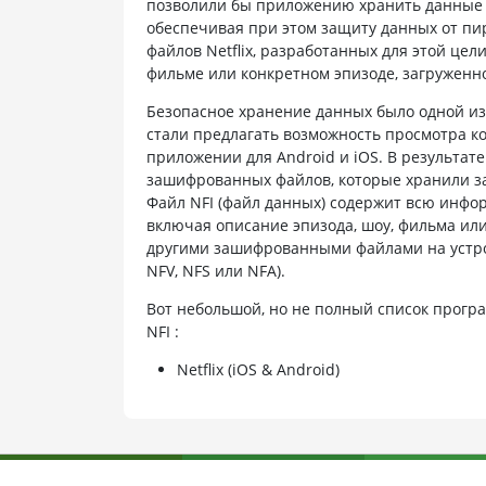
позволили бы приложению хранить данные н
обеспечивая при этом защиту данных от пир
файлов Netflix, разработанных для этой це
фильме или конкретном эпизоде, загруженно
Безопасное хранение данных было одной из 
стали предлагать возможность просмотра к
приложении для Android и iOS. В результат
зашифрованных файлов, которые хранили з
Файл NFI (файл данных) содержит всю инфо
включая описание эпизода, шоу, фильма или
другими зашифрованными файлами на устро
NFV, NFS или NFA).
Вот небольшой, но не полный список програ
NFI :
Netflix (iOS & Android)