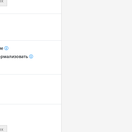
px
ие
рмализовать
px