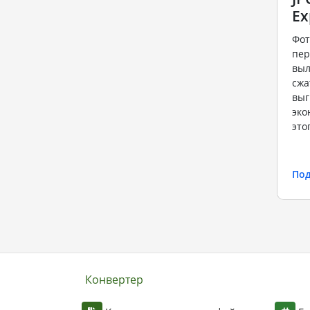
Ex
Фот
пер
выл
сжа
выг
эко
это
По
Конвертер