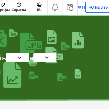
Войти
16
Справка
RU
арифы
ть
в
...
...