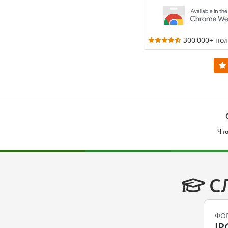
300,000+ по
Что
С
ФО
JP