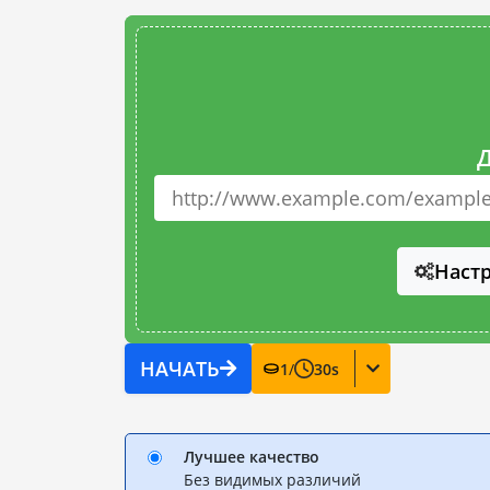
Д
Наст
НАЧАТЬ
1
/
30
s
Лучшее качество
Без видимых различий