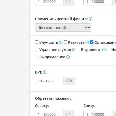
px
Применить цветной фильтр:
Улучшить
Резкость
Сглаживан
Удаление шумов
Выровнять
Но
Выпрямление
DPI:
dpi
Обрезать пиксели с:
Сверху:
Снизу:
px