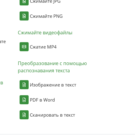
Сжимайте JPG
Сжимайте PNG
Сжимайте видеофайлы
ате
Сжатие MP4
Преобразование с помощью
распознавания текста
ов
Изображение в текст
PDF в Word
Сканировать в текст