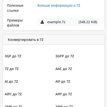
Полезные
Больше информации о 7Z
ссылки
Примеры
example.7z
(348.22 KiB)
файлов
Конвертировать в 7Z
3GP до 7Z
3GPP до 7Z
7Z до 7Z
AAC до 7Z
AI до 7Z
AIF до 7Z
AIFC до 7Z
AIFF до 7Z
AMR до 7Z
ARW до 7Z