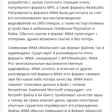
разработан с целью потеснить позиции очень
популярного формата MP3, а также формата RealAudio.
Популярность формата WMA была достигнута за счет
его использования при воспроизведении
видеофайлов на DVD-плеерах, а также на портативных
устройствах и мобильных телефонах Playstation и
Nokia. Обычно сжатие в формат WMA происходит с
потерями, однако возможно сжатие и без потерь.
Символами WMA обозначают как формат файлов, так и
аудиокодеки. Существует 4 разновидности этого
формата. WMA: конкурирует с MP3/RealAudio. WMA
Pro: многоканальные высококачественные
аудиофайлы. WMA Lossless: в отличие от других
разновидностей формата WMA этот формат сжимает
звук без каких-либо потерь качества. WMA Voice:
сжимает голосовые данные в файл с низким
битрейтом. Компания Microsoft утверждает, что
битрейт файла в 64 кбит/с приближает качество звука
к такому же трека компакт-диска, однако некоторые
опытные слушатели опровергают это утверждение.
Файлы WMA обычно помещаются в формат Advanced