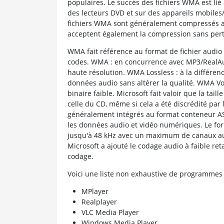
populaires. Le succès des fichiers WMA est lié à
des lecteurs DVD et sur des appareils mobiles/
fichiers WMA sont généralement compressés a
acceptent également la compression sans pert
WMA fait référence au format de fichier audio
codes. WMA : en concurrence avec MP3/RealAu
haute résolution. WMA Lossless : à la différen
données audio sans altérer la qualité. WMA Voi
binaire faible. Microsoft fait valoir que la tail
celle du CD, même si cela a été discrédité par
généralement intégrés au format conteneur AS
les données audio et vidéo numériques. Le f
jusqu'à 48 kHz avec un maximum de canaux aud
Microsoft a ajouté le codage audio à faible reta
codage.
Voici une liste non exhaustive de programmes
MPlayer
Realplayer
VLC Media Player
Windows Media Player