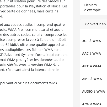
 leur utilisation pour lire des vidéos sur
Fichiers
portables pour la Playstation et Nokia. Les
d'exemple
vec perte de données, mais certains
e.
Convertir e
 et aux codecs audio. Il comprend quatre
dio. WMA Pro : son multicanal et audio
ce des autres codes, celui-ci compresse les
ce : compresse la voix à l'aide d'un débit
3GP à WMA
le de 64 kbit/s offre une qualité approchant
 les audiophiles. Les fichiers WMA sont
AAC à WMA
F (Advanced Systems Format) qui contient
ormat WMA peut gérer les données audio
io stéréo. Avec la version WMA 9.1,
AIFC à WMA
rd, réduisant ainsi la latence dans le
AMR à WMA
 pouvant ouvrir les documents WMA :
AUDIO à WMA
AZW à WMA