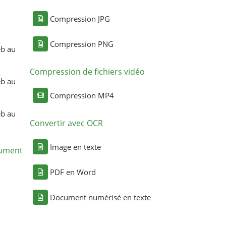
Compression JPG
Compression PNG
eb au
Compression de fichiers vidéo
eb au
Compression MP4
eb au
Convertir avec OCR
Image en texte
cument
PDF en Word
Document numérisé en texte