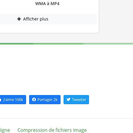
WMA à MP4
Afficher plus
J'aime
106k
Partager
2k
Tweeter
ligne
Compression de fichiers image