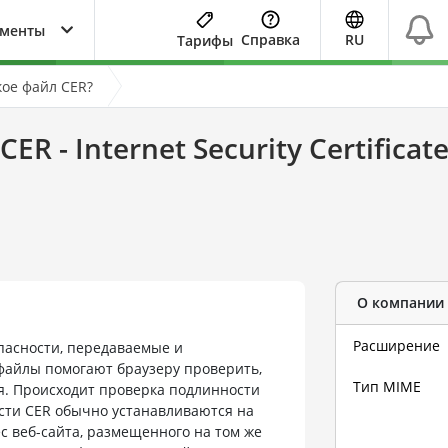
ументы
Справка
RU
Тарифы
кое файл CER?
CER - Internet Security Certificat
О компании
Расширение
пасности, передаваемые и
файлы помогают браузеру проверить,
Тип MIME
я. Происходит проверка подлинности
ости CER обычно устанавливаются на
ес веб-сайта, размещенного на том же