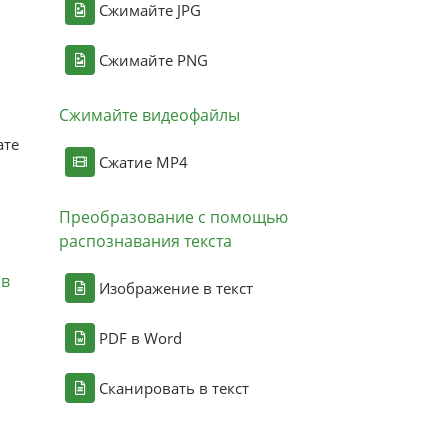
Сжимайте JPG
Сжимайте PNG
Сжимайте видеофайлы
ате
Сжатие MP4
Преобразование с помощью
распознавания текста
ов
Изображение в текст
PDF в Word
Сканировать в текст