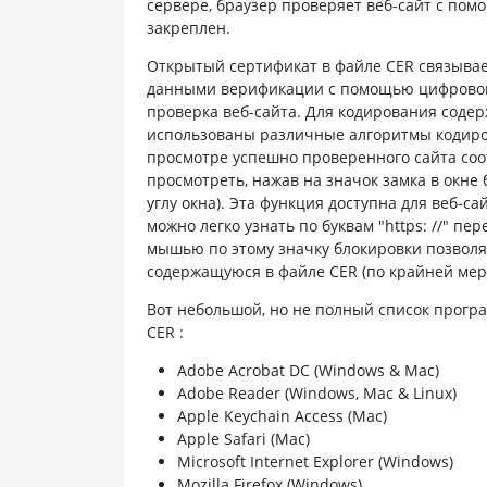
сервере, браузер проверяет веб-сайт с пом
закреплен.
Открытый сертификат в файле CER связыва
данными верификации с помощью цифровой
проверка веб-сайта. Для кодирования содер
использованы различные алгоритмы кодиров
просмотре успешно проверенного сайта со
просмотреть, нажав на значок замка в окне 
углу окна). Эта функция доступна для веб-с
можно легко узнать по буквам "https: //" п
мышью по этому значку блокировки позвол
содержащуюся в файле CER (по крайней мере, в
Вот небольшой, но не полный список програ
CER :
Adobe Acrobat DC (Windows & Mac)
Adobe Reader (Windows, Mac & Linux)
Apple Keychain Access (Mac)
Apple Safari (Mac)
Microsoft Internet Explorer (Windows)
Mozilla Firefox (Windows)