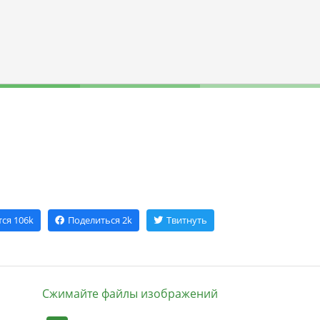
тся
106k
Поделиться
2k
Твитнуть
Сжимайте файлы изображений