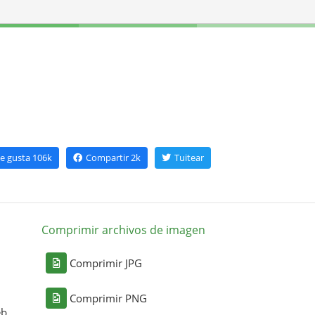
e gusta
106k
Compartir
2k
Tuitear
Comprimir archivos de imagen
Comprimir JPG
Comprimir PNG
eb