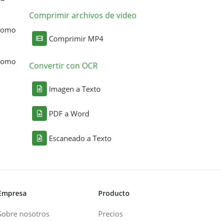
Comprimir archivos de video
 como
Comprimir MP4
 como
Convertir con OCR
Imagen a Texto
PDF a Word
Escaneado a Texto
Empresa
Producto
Sobre nosotros
Precios