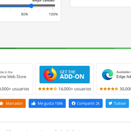
80%
100%
0,000+ usuarios
14,000+ usuarios
30,00
Marcador
Me gusta
106k
Compartir
2k
Tuitear