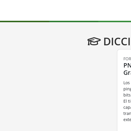
DICC
FOR
PN
Gr
Los
pin
bit
El t
cap
tra
ext