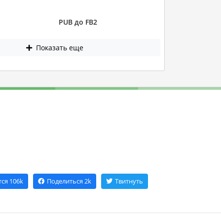
PUB до FB2
Показать еще
тся
106k
Поделиться
2k
Твитнуть