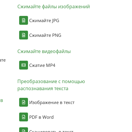
Сжимайте файлы изображений
Сжимайте JPG
Сжимайте PNG
Сжимайте видеофайлы
ате
Сжатие MP4
Преобразование с помощью
распознавания текста
ов
Изображение в текст
PDF в Word
Сканировать в текст