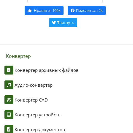
Нравится
106k
Поделиться
2k
Твитнуть
Конвертер
Конвертер архивных файлов
Аудио-конвертер
Конвертер CAD
Конвертер устройств
Конвертер документов