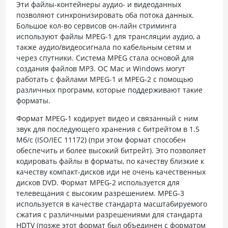
Эти файлы-контейнеры аудио- и видеоданных
позволяют синхронизировать оба потока данных.
Большое кол-во сервисов он-лайн стриминга
используют файлы MPEG-1 для трансляции аудио, а
также аудио/видеосигнала по кабельным сетям и
через спутники. Система MPEG стала основой для
создания файлов MP3. ОС Mac и Windows могут
работать с файлами MPEG-1 и MPEG-2 с помощью
различных программ, которые поддерживают такие
форматы.
Формат MPEG-1 кодирует видео и связанный с ним
звук для последующего хранения с битрейтом в 1.5
Mб/с (ISO/IEC 11172) (при этом формат способен
обеспечить и более высокий битрейт). Это позволяет
кодировать файлы в форматы, по качеству близкие к
качеству компакт-дисков иди не очень качественных
дисков DVD. Формат MPEG-2 используется для
телевещания с высоким разрешением. MPEG-3
используется в качестве стандарта масштабируемого
сжатия с различными разрешениями для стандарта
HDTV (позже этот формат был объединен с форматом