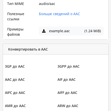
Тип MIME
audio/aac
Полезные
Больше сведений о AAC
ссылки
Примеры
example.aac
(1.24 MiB)
файлов
Конвертировать в AAC
3GP до AAC
3GPP до AAC
AAC до AAC
AIF до AAC
AIFC до AAC
AIFF до AAC
AMR до AAC
ARW до AAC