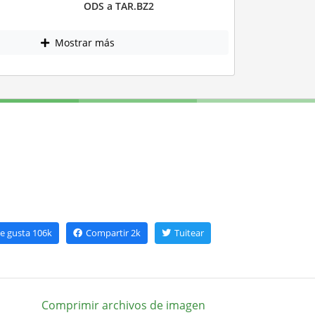
ODS a TAR.BZ2
Mostrar más
e gusta
106k
Compartir
2k
Tuitear
Comprimir archivos de imagen