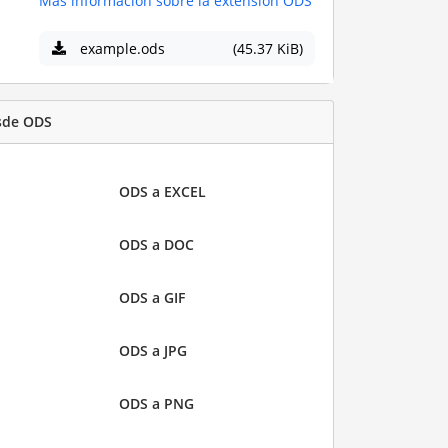
Más información sobre la extensión ODS
example.ods
(45.37 KiB)
sde ODS
ODS a EXCEL
ODS a DOC
ODS a GIF
ODS a JPG
ODS a PNG