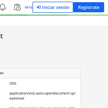
Iniciar sesión
Regístrate
16
t
os
ODS
application/vnd.oasis.opendocument.spr
eadsheet