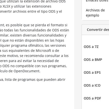
Enlaces útiles
que utilizan la extensión de archivo ODS
XLSX y utilizar las extensiones
Archivos de
vertir archivos entre el tipo ODS y el
ejemplo
nt, es posible que se pierda el formato si
Convertir de
No todas las funcionalidades de ODS están
milar, existen diversas funcionalidades y
l que no están disponibles en las hojas
quier programa ofimático, las versiones
ODS a 7Z
 a sus equivalentes de Microsoft o de
 este motivo, se recomienda consultar a los
ODS a BMP
ieren para así evitar la necesidad de
mato ODS no compatible con sus programas,
cálculo de OpenDocument.
ODS a EPS
a, lista de programas que pueden abrir
ODS a ICO
ODS a PDF