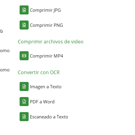
Comprimir JPG
Comprimir PNG
eb
Comprimir archivos de video
 como
Comprimir MP4
 como
Convertir con OCR
Imagen a Texto
PDF a Word
Escaneado a Texto