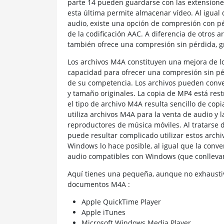
parte 14 pueden guardarse con las extensione
esta última permite almacenar vídeo. Al igual 
audio, existe una opción de compresión con p
de la codificación AAC. A diferencia de otros a
también ofrece una compresión sin pérdida, gr
Los archivos M4A constituyen una mejora de l
capacidad para ofrecer una compresión sin pé
de su competencia. Los archivos pueden conver
y tamaño originales. La copia de MP4 está res
el tipo de archivo M4A resulta sencillo de copia
utiliza archivos M4A para la venta de audio y 
reproductores de música móviles. Al tratarse 
puede resultar complicado utilizar estos arch
Windows lo hace posible, al igual que la conve
audio compatibles con Windows (que conlleva
Aquí tienes una pequeña, aunque no exhaustiv
documentos M4A :
Apple QuickTime Player
Apple iTunes
Microsoft Windows Media Player