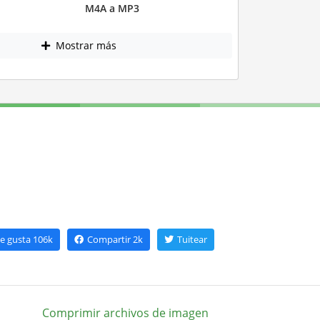
M4A a MP3
Mostrar más
e gusta
106k
Compartir
2k
Tuitear
Comprimir archivos de imagen