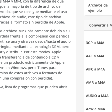
s M4A y MP4, con la diferencia de que
Archivos de
que la mayoría de tipo de archivo de
ejemplo
érdida, que se consigue mediante el uso
rchivos de audio, este tipo de archivo
acias al formato sin pérdida de Apple.
Convertir a 
os archivos MP3, básicamente debido a su
rdida frente a la compresión con pérdida
tirse una y otra vez desde/hasta el audio
3GP a M4A
tringida mediante la tecnología DRM, pero
r y distribuir. Por este motivo, Apple
AAC a M4A
la transferencia de contenido a CD y
de un producto estrictamente de Apple,
ivos en Windows, pero iTunes para
AIFC a M4A
rsión de estos archivos a formatos de
n una compresión con pérdida).
AMR a M4A
a, lista de programas que pueden abrir
AUDIO a M4A
AZW a M4A