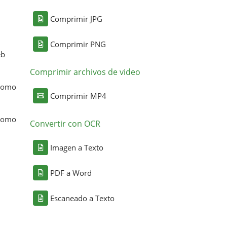
Comprimir JPG
Comprimir PNG
eb
Comprimir archivos de video
 como
Comprimir MP4
 como
Convertir con OCR
Imagen a Texto
PDF a Word
Escaneado a Texto