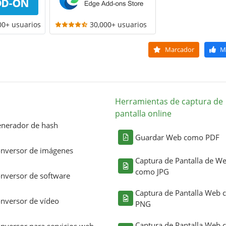
00+ usuarios
30,000+ usuarios
Marcador
M
Herramientas de captura de
pantalla online
nerador de hash
Guardar Web como PDF
nversor de imágenes
Captura de Pantalla de W
como JPG
nversor de software
Captura de Pantalla Web
nversor de vídeo
PNG
Captura de Pantalla Web
nversor para servicios web