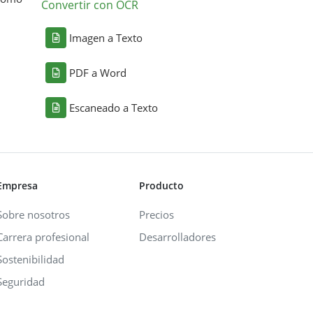
Convertir con OCR
Imagen a Texto
PDF a Word
Escaneado a Texto
Empresa
Producto
Sobre nosotros
Precios
Carrera profesional
Desarrolladores
Sostenibilidad
Seguridad