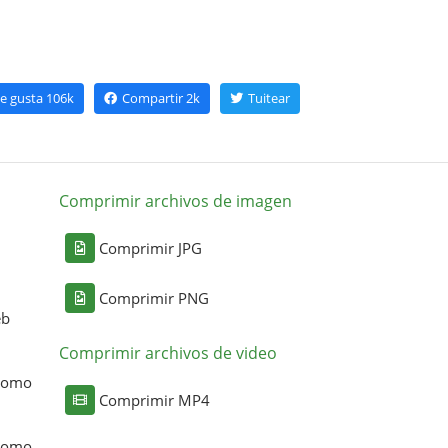
e gusta
106k
Compartir
2k
Tuitear
Comprimir archivos de imagen
Comprimir JPG
Comprimir PNG
eb
Comprimir archivos de video
 como
Comprimir MP4
 como