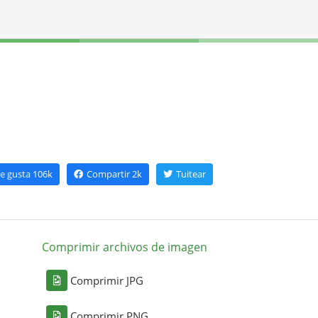
e gusta
106k
Compartir
2k
Tuitear
Comprimir archivos de imagen
Comprimir JPG
Comprimir PNG