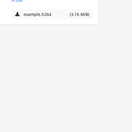
H.264
example.h264
(3.16 MiB)