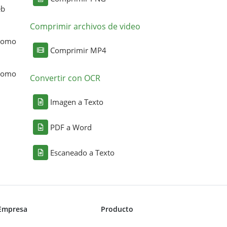
eb
Comprimir archivos de video
 como
Comprimir MP4
 como
Convertir con OCR
Imagen a Texto
PDF a Word
Escaneado a Texto
Empresa
Producto