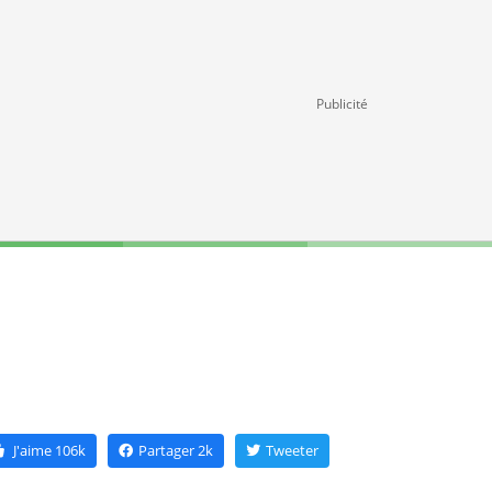
Publicité
J'aime
106k
Partager
2k
Tweeter