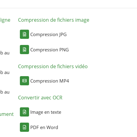
ligne
Compression de fichiers image
Compression JPG
Compression PNG
eb au
Compression de fichiers vidéo
eb au
Compression MP4
eb au
Convertir avec OCR
Image en texte
cument
PDF en Word