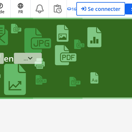
Se connecter
16
de
FR
en
...