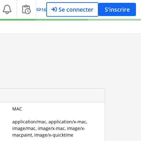
Se connecter
S'inscrire
16
MAC
application/mac, application/x-mac,
image/mac, image/x-mac, image/x-
macpaint, image/x-quicktime