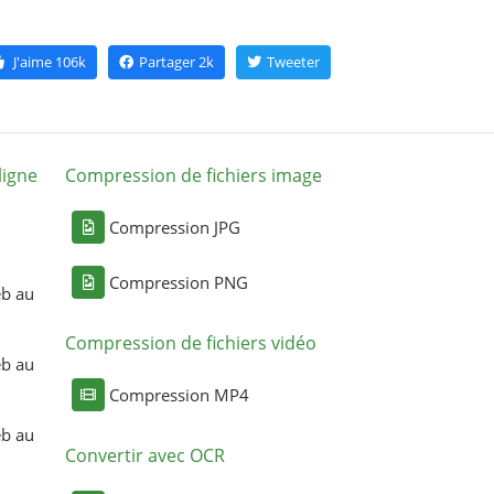
J'aime
106k
Partager
2k
Tweeter
ligne
Compression de fichiers image
Compression JPG
Compression PNG
eb au
Compression de fichiers vidéo
eb au
Compression MP4
eb au
Convertir avec OCR