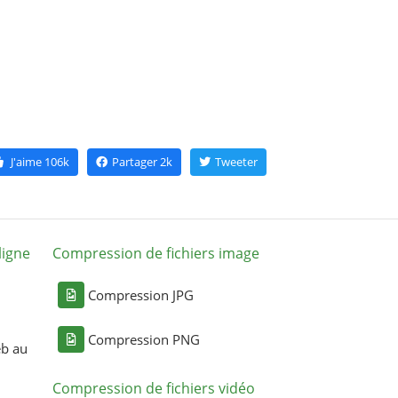
J'aime
106k
Partager
2k
Tweeter
ligne
Compression de fichiers image
Compression JPG
Compression PNG
eb au
Compression de fichiers vidéo