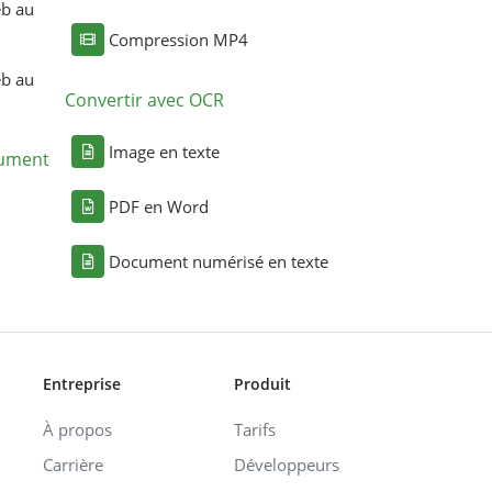
eb au
Compression MP4
eb au
Convertir avec OCR
Image en texte
cument
PDF en Word
Document numérisé en texte
Entreprise
Produit
À propos
Tarifs
Carrière
Développeurs