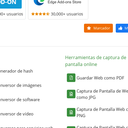
00+ usuarios
30,000+ usuarios
Marcador
M
Herramientas de captura de
pantalla online
nerador de hash
Guardar Web como PDF
nversor de imágenes
Captura de Pantalla de W
como JPG
nversor de software
Captura de Pantalla Web
nversor de vídeo
PNG
Captura de Pantalla Web
nversor para servicios web