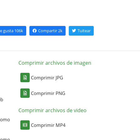
e gusta
106k
Compartir
2k
Tuitear
Comprimir archivos de imagen
Comprimir JPG
Comprimir PNG
eb
Comprimir archivos de video
 como
Comprimir MP4
 como