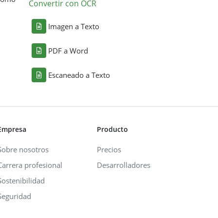
Convertir con OCR
Imagen a Texto
PDF a Word
Escaneado a Texto
Empresa
Producto
Sobre nosotros
Precios
Carrera profesional
Desarrolladores
Sostenibilidad
Seguridad