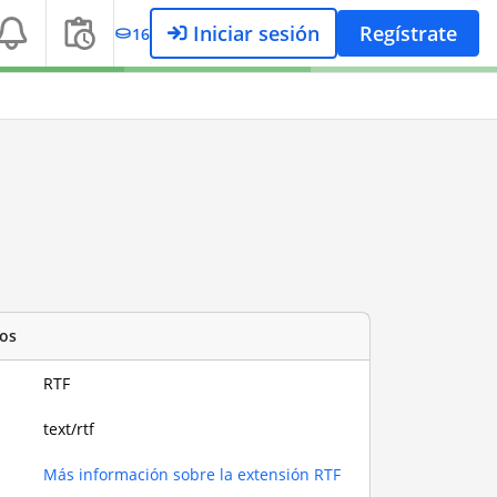
Iniciar sesión
Regístrate
16
os
RTF
text/rtf
Más información sobre la extensión RTF