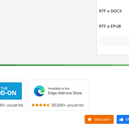
RTF a DOCX
RTF a EPUB
00+ usuarios
30,000+ usuarios
Marcador
M