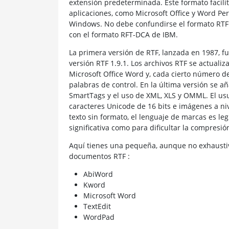
extensión predeterminada. Este formato facilita
aplicaciones, como Microsoft Office y Word Per
Windows. No debe confundirse el formato RTF 
con el formato RFT-DCA de IBM.
La primera versión de RTF, lanzada en 1987, fu
versión RTF 1.9.1. Los archivos RTF se actuali
Microsoft Office Word y, cada cierto número d
palabras de control. En la última versión se añ
SmartTags y el uso de XML, XLS y OMML. El usu
caracteres Unicode de 16 bits e imágenes a nive
texto sin formato, el lenguaje de marcas es le
significativa como para dificultar la compresió
Aquí tienes una pequeña, aunque no exhaustiv
documentos RTF :
AbiWord
Kword
Microsoft Word
TextEdit
WordPad