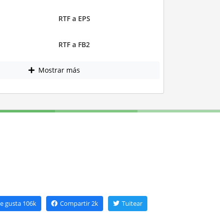
RTF a EPS
RTF a FB2
Mostrar más
e gusta
106k
Compartir
2k
Tuitear