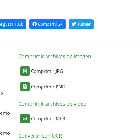
e gusta
106k
Compartir
2k
Tuitear
Comprimir archivos de imagen
Comprimir JPG
Comprimir PNG
eb
Comprimir archivos de video
 como
Comprimir MP4
 como
Convertir con OCR