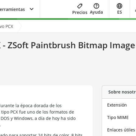
herramientas
Ayuda
ES
Precios
ivo PCX
 - ZSoft Paintbrush Bitmap Image 
Sobre nosotr
Extensión
durante la época dorada de los
tipo PCX fue uno de los formatos de
Tipo MIME
 DOS y Windows, a día de hoy ha sido
.
Enlaces útiles
do para soportar 24 bits de color, 8 bits