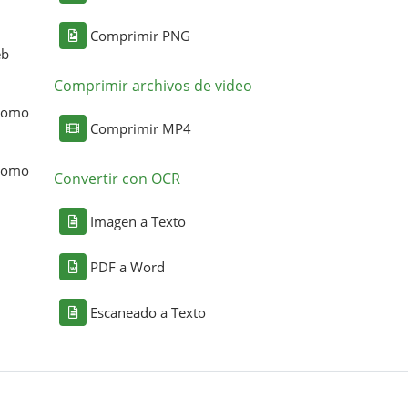
Comprimir PNG
eb
Comprimir archivos de video
 como
Comprimir MP4
 como
Convertir con OCR
Imagen a Texto
PDF a Word
Escaneado a Texto