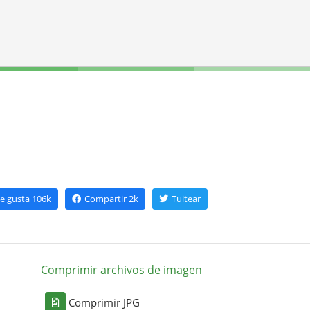
e gusta
106k
Compartir
2k
Tuitear
Comprimir archivos de imagen
Comprimir JPG