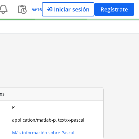
Iniciar sesión
Regístrate
16
os
P
application/matlab-p, text/x-pascal
Más información sobre Pascal