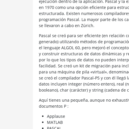
ejecución dentro de la aplicación. Pascal y la
en 1970 como una opción eficiente para estruc
estructurada. Existen numerosos compiladores
programación Pascal. La mayor parte de los c
se llevaron a cabo en Zúrich.
Pascal se creó para ser eficiente (en relación 
generado) utilizando métodos de programación 
el lenguaje ALGOL 60, pero mejoró el concepto a
y construir estructuras de datos dinámicas y rec
por lo que los tipos de datos no pueden interpr
facilidad. Se creó un kit de migración para in
para una máquina de pila «virtual», denominad
se creó el compilador Pascal-P5 y con él llegó 
datos incluyen integer (número entero), real (n
booleano), char (carácter) y string (cadena de c
Aquí tienes una pequeña, aunque no exhaustiv
documentos P :
Applause
MATLAB
PASCAL