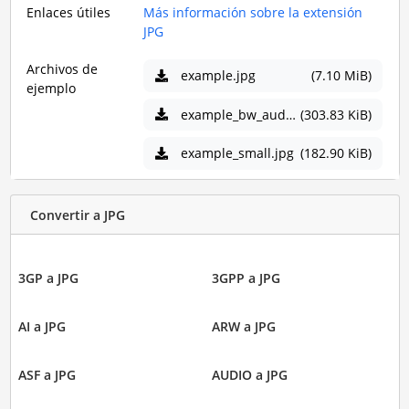
Enlaces útiles
Más información sobre la extensión
JPG
Archivos de
example.jpg
(7.10 MiB)
ejemplo
example_bw_audrey.jpg
(303.83 KiB)
example_small.jpg
(182.90 KiB)
Convertir a JPG
3GP a JPG
3GPP a JPG
AI a JPG
ARW a JPG
ASF a JPG
AUDIO a JPG