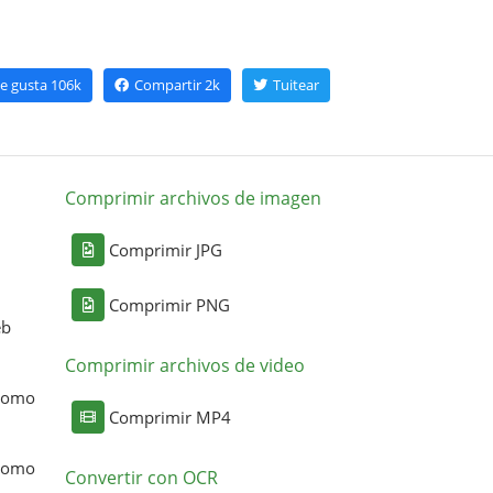
e gusta
106k
Compartir
2k
Tuitear
Comprimir archivos de imagen
Comprimir JPG
Comprimir PNG
eb
Comprimir archivos de video
 como
Comprimir MP4
 como
Convertir con OCR