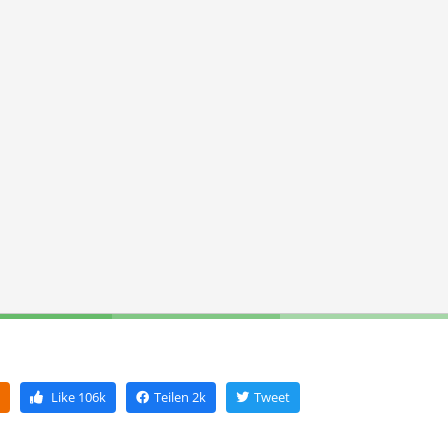
Like
106k
Teilen
2k
Tweet