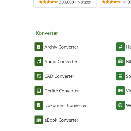
300,000+ Nutzer
14,0
Konverter
Archiv Converter
Ha
Audio Converter
Bi
CAD Converter
So
Geräte Converter
Vi
Dokument Converter
We
eBook Converter