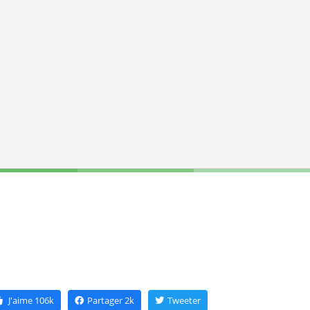
J'aime
106k
Partager
2k
Tweeter