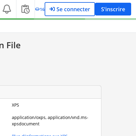
Se connecter
S'inscrire
16
n File
XPS
application/oxps, application/vnd.ms-
xpsdocument