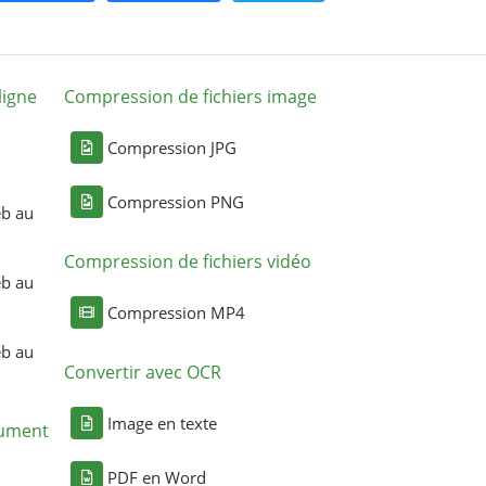
ligne
Compression de fichiers image
Compression JPG
Compression PNG
eb au
Compression de fichiers vidéo
eb au
Compression MP4
eb au
Convertir avec OCR
Image en texte
cument
PDF en Word