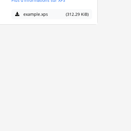
Plus d'informations sur XPS
example.xps
(312.29 KiB)