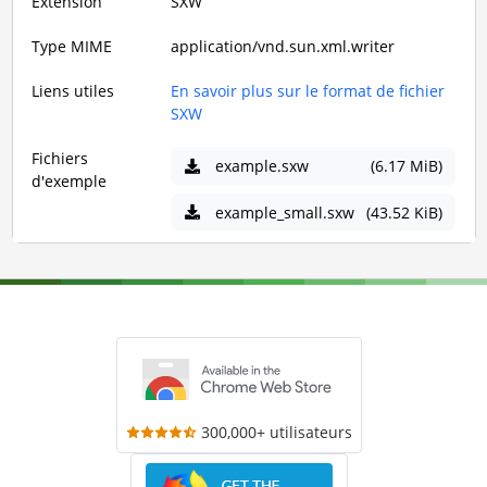
Extension
SXW
Type MIME
application/vnd.sun.xml.writer
Liens utiles
En savoir plus sur le format de fichier
SXW
Fichiers
example.sxw
(6.17 MiB)
d'exemple
example_small.sxw
(43.52 KiB)
300,000+ utilisateurs