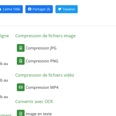
J'aime
106k
Partager
2k
Tweeter
ligne
Compression de fichiers image
Compression JPG
Compression PNG
eb au
Compression de fichiers vidéo
eb au
Compression MP4
eb au
Convertir avec OCR
Image en texte
cument