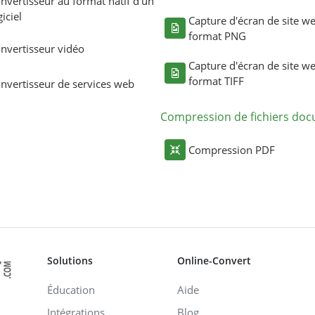
nvertisseur au format natif d'un
giciel
Capture d'écran de site w
format PNG
nvertisseur vidéo
Capture d'écran de site w
format TIFF
nvertisseur de services web
Compression de fichiers do
Compression PDF
Solutions
Online-Convert
Éducation
Aide
Intégrations
Blog