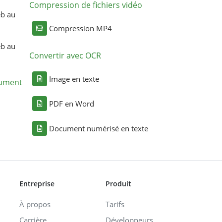
Compression de fichiers vidéo
eb au
Compression MP4
eb au
Convertir avec OCR
Image en texte
cument
PDF en Word
Document numérisé en texte
Entreprise
Produit
À propos
Tarifs
Carrière
Développeurs