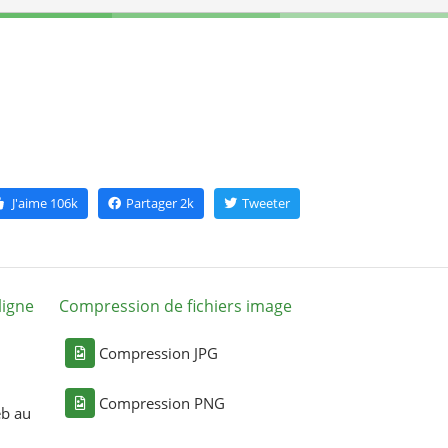
J'aime
106k
Partager
2k
Tweeter
ligne
Compression de fichiers image
Compression JPG
Compression PNG
eb au