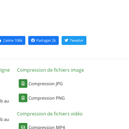
J'aime
106k
Partager
2k
Tweeter
ligne
Compression de fichiers image
Compression JPG
Compression PNG
eb au
Compression de fichiers vidéo
eb au
Compression MP4