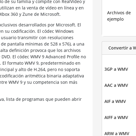
o de su familia y compite con RealVideo y
tilizan en la venta de vídeo en línea y en
Archivos de
 Xbox 360 y Zune de Microsoft.
ejemplo
lusivos desarrollados por Microsoft. El
n su codificación. El códec Windows
 usuario transmitir con resoluciones
 de pantalla mínimas de 528 x 576), a una
Convertir a
 alta definición provoca que los archivos
D DVD. El códec WMV 9 Advanced Profile no
s. El formato WMV 9, predeterminado en
3GP a WMV
principal y alto de H.264, pero no soporta
 codificación aritmética binaria adaptativa
entre WMV 9 y su competencia son más
AAC a WMV
a, lista de programas que pueden abrir
AIF a WMV
AIFF a WMV
ARW a WMV