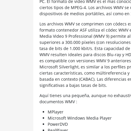
PC. El formato de vídeo WMV es el mas conocid
ciertos tipos de MPEG-4. Los archivos WMV se u
dispositivos de medios portátiles, así como en
Los archivos WMV se comprimen con códecs exc
formato contenedor ASF utiliza el códec WMV e
Media Video 9 Professional (WMV 9) permite al
superiores a 300.000 píxeles (con resoluciones
tasa de bits de 1.000 kbit/s. Esta capacidad de
WMV resulten ideales para discos Blu-ray y H
es compatible con versiones WMV 9 anteriore
Microsoft Silverlight, es similar a los perfiles 
ciertas características, como múltireferencia y
basada en contexto (CABAC). Las diferencias 
significativas a bajas tasas de bits.
Aquí tienes una pequeña, aunque no exhaustiv
documentos WMV :
MPlayer
Microsoft Windows Media Player
PowerDVD
RealPlayer