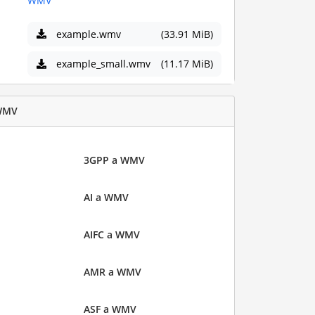
WMV
example.wmv
(33.91 MiB)
example_small.wmv
(11.17 MiB)
 WMV
3GPP a WMV
AI a WMV
AIFC a WMV
AMR a WMV
ASF a WMV