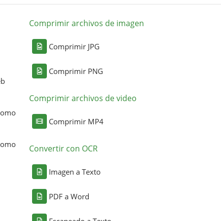
Comprimir archivos de imagen
Comprimir JPG
Comprimir PNG
eb
Comprimir archivos de video
 como
Comprimir MP4
 como
Convertir con OCR
Imagen a Texto
PDF a Word
Escaneado a Texto