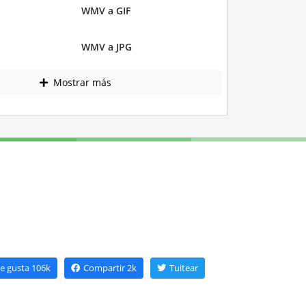
WMV a GIF
WMV a JPG
Mostrar más
e gusta
106k
Compartir
2k
Tuitear