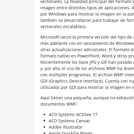
vectoriales. La finalidad principal del formato
imagen entre distintos tipos de aplicaciones.
por Windows para mostrar la imagen en la pan
también se desarrollaron para trabajar de form
vectoriales escalables).
Microsoft lanzó la primera versión del tipo de
más adelante con en lanzamiento de Windows 3
otras actualizaciones adicionales. El formato 
formato nativo en PowerPoint, Word y otros pro
Recientemente los tipos JPG y GIF han pasado 
y, por ello, el uso de los archivos WMF ha di
con múltiples programas. El archivo WMF inter
GDI (Graphics Device Interface). Cuenta con n
utilizados por GDI para mostrar la imagen en e
Aquí tienes una pequeña, aunque no exhaustiv
documentos WMF :
ACD Systems ACDSee 17
ACD Systems Canvas
Adobe Illustrator
Apple QuickTie Player