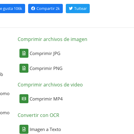
e gusta
106k
Compartir
2k
Tuitear
Comprimir archivos de imagen
Comprimir JPG
Comprimir PNG
eb
Comprimir archivos de video
 como
Comprimir MP4
 como
Convertir con OCR
Imagen a Texto