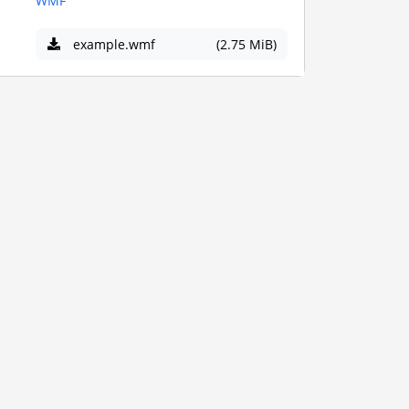
WMF
example.wmf
(2.75 MiB)