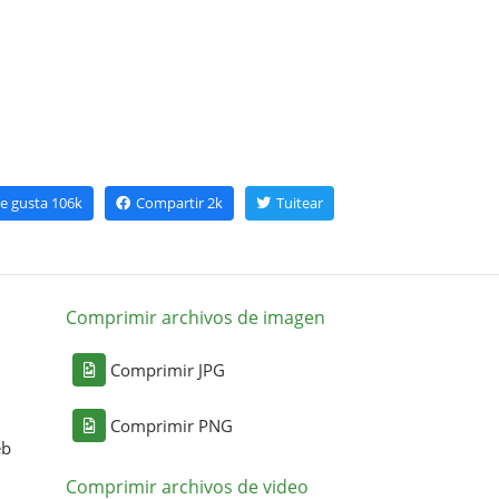
e gusta
106k
Compartir
2k
Tuitear
Comprimir archivos de imagen
Comprimir JPG
Comprimir PNG
eb
Comprimir archivos de video