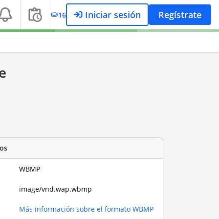
Iniciar sesión
Regístrate
16
e
os
WBMP
image/vnd.wap.wbmp
Más información sobre el formato WBMP