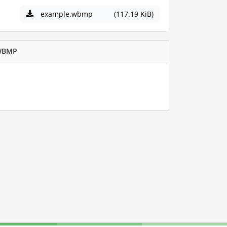
example.wbmp
(117.19 KiB)
 WBMP