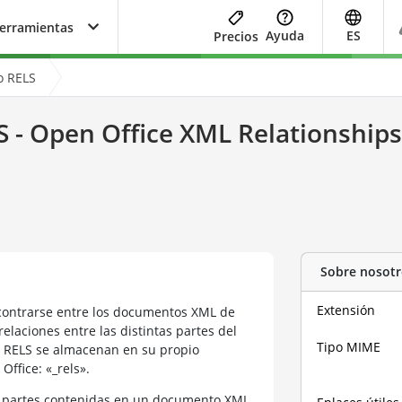
herramientas
Ayuda
ES
Precios
o RELS
S - Open Office XML Relationships 
Sobre nosotr
Extensión
contrarse entre los documentos XML de
elaciones entre las distintas partes del
Tipo MIME
s RELS se almacenan en su propio
ffice: «_rels».
as partes contenidas en un documento XML.