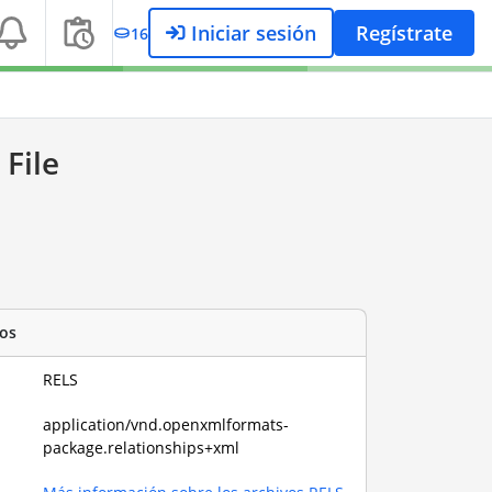
Iniciar sesión
Regístrate
16
File
os
RELS
application/vnd.openxmlformats-
package.relationships+xml