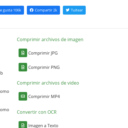
e gusta
106k
Compartir
2k
Tuitear
Comprimir archivos de imagen
Comprimir JPG
Comprimir PNG
eb
Comprimir archivos de video
 como
Comprimir MP4
 como
Convertir con OCR
Imagen a Texto