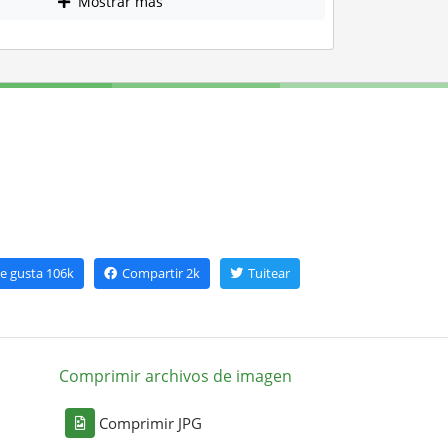
Mostrar más
e gusta
106k
Compartir
2k
Tuitear
Comprimir archivos de imagen
Comprimir JPG