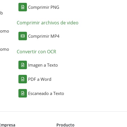
Comprimir PNG
eb
Comprimir archivos de video
 como
Comprimir MP4
 como
Convertir con OCR
Imagen a Texto
PDF a Word
Escaneado a Texto
Empresa
Producto