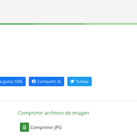
e gusta
106k
Compartir
2k
Tuitear
Comprimir archivos de imagen
Comprimir JPG