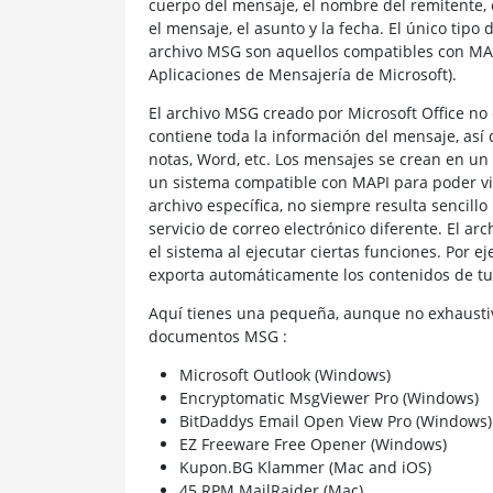
cuerpo del mensaje, el nombre del remitente, 
el mensaje, el asunto y la fecha. El único tip
archivo MSG son aquellos compatibles con MAP
Aplicaciones de Mensajería de Microsoft).
El archivo MSG creado por Microsoft Office no
contiene toda la información del mensaje, así 
notas, Word, etc. Los mensajes se crean en un
un sistema compatible con MAPI para poder vis
archivo específica, no siempre resulta sencill
servicio de correo electrónico diferente. El 
el sistema al ejecutar ciertas funciones. Por e
exporta automáticamente los contenidos de tu 
Aquí tienes una pequeña, aunque no exhaustiv
documentos MSG :
Microsoft Outlook (Windows)
Encryptomatic MsgViewer Pro (Windows)
BitDaddys Email Open View Pro (Windows)
EZ Freeware Free Opener (Windows)
Kupon.BG Klammer (Mac and iOS)
45 RPM MailRaider (Mac)