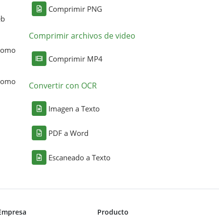
Comprimir PNG
eb
Comprimir archivos de video
 como
Comprimir MP4
 como
Convertir con OCR
Imagen a Texto
PDF a Word
Escaneado a Texto
Empresa
Producto