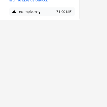
archivo MSG de Outlook
example.msg
(31.00 KiB)