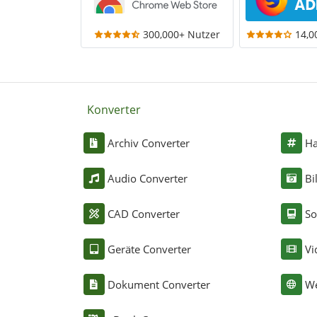
300,000+ Nutzer
14,0
Konverter
Archiv Converter
Ha
Audio Converter
Bi
CAD Converter
So
Geräte Converter
Vi
Dokument Converter
We