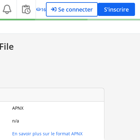
Se connecter
S'inscrire
16
ile
APNX
n/a
En savoir plus sur le format APNX