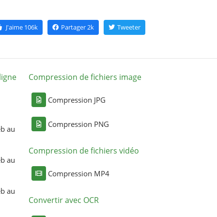
J'aime
106k
Partager
2k
Tweeter
ligne
Compression de fichiers image
Compression JPG
Compression PNG
eb au
Compression de fichiers vidéo
eb au
Compression MP4
eb au
Convertir avec OCR