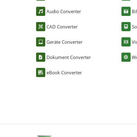
Audio Converter
Bi
CAD Converter
So
Geräte Converter
Vi
Dokument Converter
We
eBook Converter