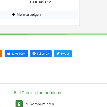
HTML bis TCR
Mehr anzeigen
Like
106k
Teilen
2k
Tweet
Bild Dateien komprimieren
n
JPG komprimieren