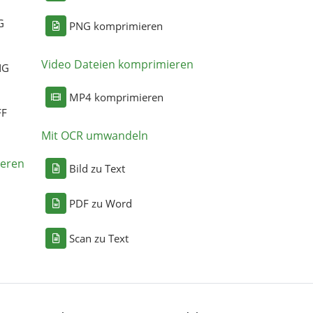
G
PNG komprimieren
Video Dateien komprimieren
NG
MP4 komprimieren
FF
Mit OCR umwandeln
eren
Bild zu Text
PDF zu Word
Scan zu Text