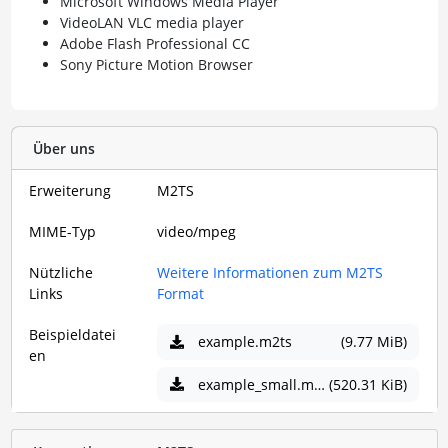
Microsoft Windows Media Player
VideoLAN VLC media player
Adobe Flash Professional CC
Sony Picture Motion Browser
Über uns
Erweiterung
M2TS
MIME-Typ
video/mpeg
Nützliche
Weitere Informationen zum M2TS
Links
Format
Beispieldatei
example.m2ts
(9.77 MiB)
en
example_small.m2ts
(520.31 KiB)