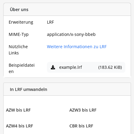
Über uns
Erweiterung
LRF
MIME-Typ
application/x-sony-bbeb
Nützliche
Weitere Informationen zu LRF
Links
Beispieldatei
example.lrf
(183.62 KiB)
en
In LRF umwandeln
AZW bis LRF
AZW3 bis LRF
AZW4 bis LRF
CBR bis LRF