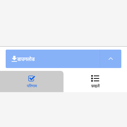
डाउनलोड
परिणाम
फ़ाइलें
कन्वर्टर